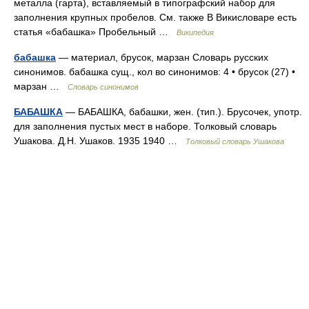
металла (гарта), вставляемый в типографский набор для
заполнения крупных пробелов. См. также В Викисловаре есть
статья «бабашка» Пробельный …
Википедия
бабашка
— материал, брусок, марзан Словарь русских
синонимов. бабашка сущ., кол во синонимов: 4 • брусок (27) •
марзан …
Словарь синонимов
БАБАШКА
— БАБАШКА, бабашки, жен. (тип.). Брусочек, употр.
для заполнения пустых мест в наборе. Толковый словарь
Ушакова. Д.Н. Ушаков. 1935 1940 …
Толковый словарь Ушакова