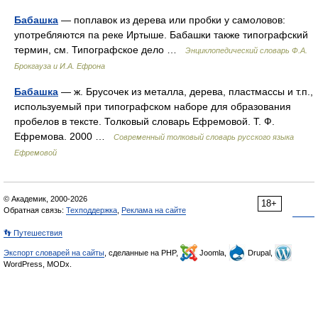
Бабашка
— поплавок из дерева или пробки у самоловов:
употребляются па реке Иртыше. Бабашки также типографский
термин, см. Типографское дело …
Энциклопедический словарь Ф.А.
Брокгауза и И.А. Ефрона
Бабашка
— ж. Брусочек из металла, дерева, пластмассы и т.п.,
используемый при типографском наборе для образования
пробелов в тексте. Толковый словарь Ефремовой. Т. Ф.
Ефремова. 2000 …
Современный толковый словарь русского языка
Ефремовой
© Академик, 2000-2026
18+
Обратная связь:
Техподдержка
,
Реклама на сайте
👣 Путешествия
Экспорт словарей на сайты
, сделанные на PHP,
Joomla,
Drupal,
WordPress, MODx.